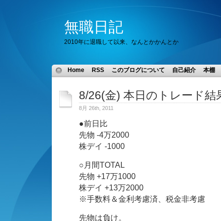
無職日記
2010年に退職して以来、なんとかかんとか
Home
RSS
このブログについて
自己紹介
本棚
8/26(金) 本日のトレード結
8月 26th, 2011
●前日比
先物 -4万2000
株デイ -1000
○月間TOTAL
先物 +17万1000
株デイ +13万2000
※手数料＆金利考慮済、税金非考慮
先物は負け。