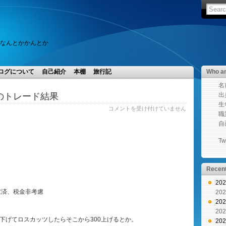
、なんとかかんとか
ログについて
自己紹介
本棚
旅行記
Who am
名前
本日のトレード結果
出身
生年 
8/9(火)
コメントを受け付けていません
職業
本
自己
日
の
Twi
ト
レ
ー
Recent
ド
20
結
慮済、税金非考慮
20
果
20
は
20
0下げてロスカッツしたらそこから300上げるとか。
20