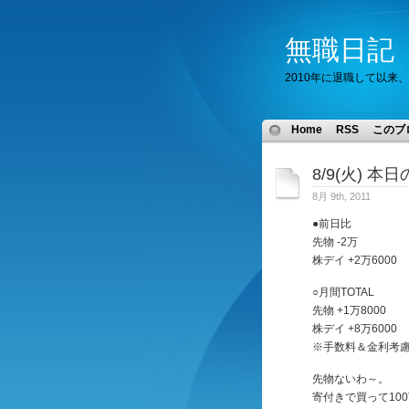
無職日記
2010年に退職して以来
Home
RSS
このブ
8/9(火) 
8月 9th, 2011
●前日比
先物 -2万
株デイ +2万6000
○月間TOTAL
先物 +1万8000
株デイ +8万6000
※手数料＆金利考
先物ないわ～。
寄付きで買って10