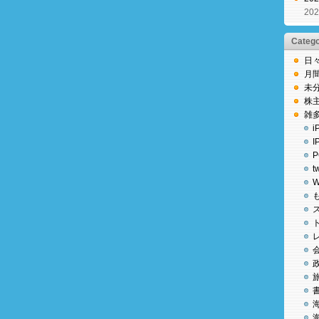
20
Categ
日
月
未
株
雑
i
I
P
t
W