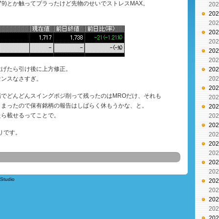
479)とか触ってプラったけど先物のせいでストレスMAX。
20
20
20
20
20
20
20
投げたら引け後に上方修正。
20
センスなさすぎ。
20
20
場でどんどんスイングポジ削って残ったのはMROだけ、それも
20
しまったので保有銘柄の報告はしばらく休もうかな、と。
20
たら載せるってことで。
20
20
売りです。
20
20
20
20
20
Studio
20
20
20
20
20