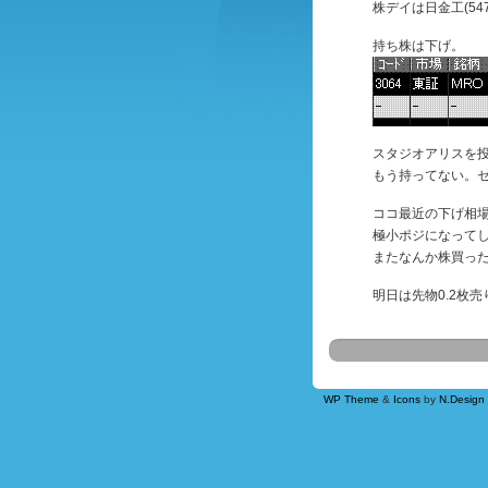
株デイは日金工(5
持ち株は下げ。
スタジオアリスを
もう持ってない。
ココ最近の下げ相
極小ポジになって
またなんか株買っ
明日は先物0.2枚
WP Theme
&
Icons
by
N.Design 