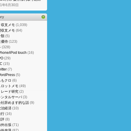
21年6月30日
ory
々収支メモ
(1,039)
間収支メモ
(64)
分類
(5)
主優待
(123)
多
(328)
Phone/iPod touch
(16)
PO
(29)
C
(15)
witter
(7)
ordPress
(5)
ももクロ
(6)
スロットメモ
(49)
トレード研究
(2)
レンタルサーバ
(3)
会社辞めます的な話
(9)
政治経済
(10)
旅行
(16)
書評
(8)
海外出張
(71)
海外放浪
(87)