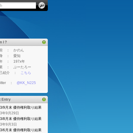
 I ?
 ： かのん
 ： 愛知
： 197x年
 ： ぷーたろー
紹介 ：
こちら
tter ：
@KK_N225
 Entry
23/9月末 優待権利取り結果
23年9月29日
23/8月末 優待権利取り結果
23年9月3日
23/6月末 優待権利取り結果