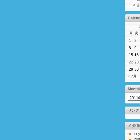
Calend
月
火
1
2
8
9
15
16
22
23
29
30
« 7月
Monthl
Monthl
Archiv
リンク
メタ情
ロ