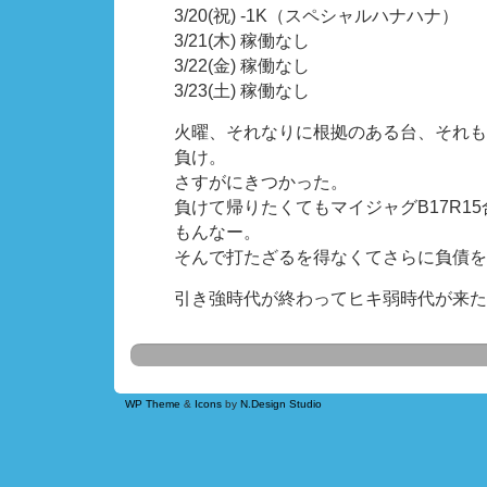
3/20(祝) -1K（スペシャルハナハナ）
3/21(木) 稼働なし
3/22(金) 稼働なし
3/23(土) 稼働なし
火曜、それなりに根拠のある台、それも
負け。
さすがにきつかった。
負けて帰りたくてもマイジャグB17R15
もんなー。
そんで打たざるを得なくてさらに負債を
引き強時代が終わってヒキ弱時代が来た
WP Theme
&
Icons
by
N.Design Studio