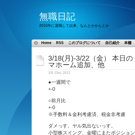
無職日記
2010年に退職して以来、なんとかかんとか
Home
RSS
このブログについて
自己紹介
本棚
3/18(月)-3/22（金） 
マホーム追加、他
3月 23rd, 2013
●一週間で
+-0
○前月比
+-0
※手数料＆金利考慮済、税金非考慮
ダメっす。ヤル気出ないっす。
小型株スイング、金曜にまたポジション