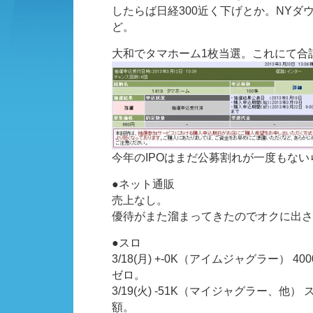
したらば日経300近く下げとか。NYダ
ど。
大和でタマホーム1枚当選。これにて合
今年のIPOはまだ公募割れが一度もな
●ネット通販
売上なし。
優待がまた溜まってきたのでオクに出さ
●スロ
3/18(月) +-0K（アイムジャグラー） 
ゼロ。
3/19(火) -51K（マイジャグラー、他
額。