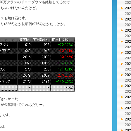
00万クラスのドローダウンも経験してるので
20
てちゃいけないんだけど。
20
20
ラスも焼け石に水。
20
(3266)とか技研興(9764)とかだっけか。
20
20
。
20
20
20
20
20
20
20
20
20
20
20
20
がきつかった。
20
ニが公募割れでこれもだりー。
20
20
売りです。
20
20
ed.
20