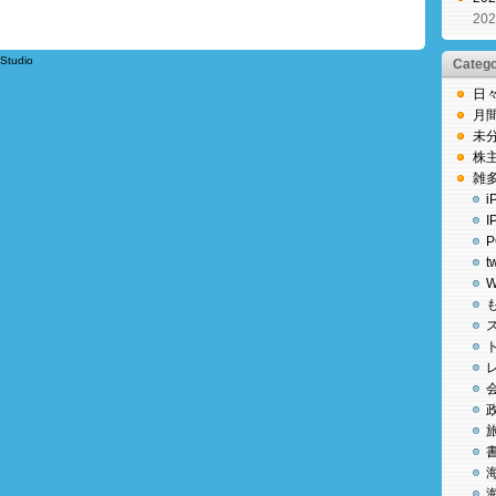
20
Studio
Categ
日
月
未
株
雑
i
I
P
t
W