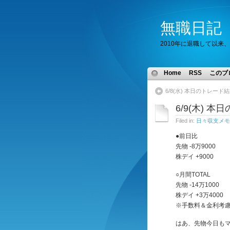
無職日記
2010年に退職して以来
Home
RSS
このブ
6/8(水) 本日のトレー
6/9(木) 
Filed in:
日々収支メモ
●前日比
先物 -8万9000
株デイ +9000
○月間TOTAL
先物 -14万1000
株デイ +3万4000
※手数料＆金利考
はあ、先物今日も