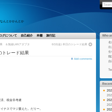
、なんとかかんとか
ログについて
自己紹介
本棚
旅行記
Who am
名前
ド結果 ＆無線LANアダプタ
6/10(金) 本日のトレード結果
出身
生年 
本日のトレード結果
職業
Add comments
自己
Twi
Recent
20
20
慮済、税金非考慮
20
20
マイナスでマジ萎えた。だりー。
20