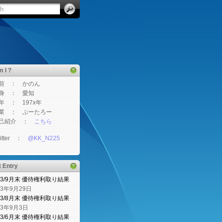
 I ?
 ： かのん
 ： 愛知
： 197x年
 ： ぷーたろー
紹介 ：
こちら
tter ：
@KK_N225
 Entry
23/9月末 優待権利取り結果
23年9月29日
23/8月末 優待権利取り結果
23年9月3日
23/6月末 優待権利取り結果