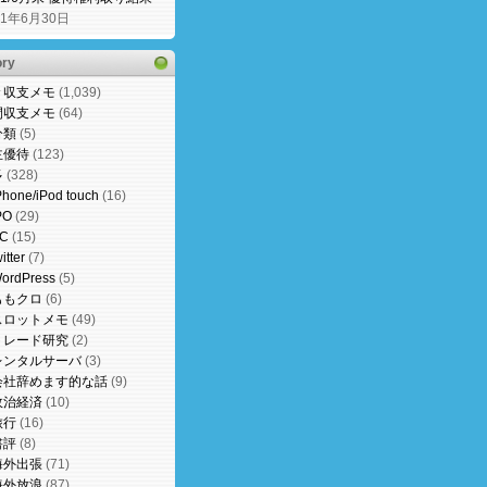
21年6月30日
ory
々収支メモ
(1,039)
間収支メモ
(64)
分類
(5)
主優待
(123)
多
(328)
Phone/iPod touch
(16)
PO
(29)
C
(15)
witter
(7)
ordPress
(5)
ももクロ
(6)
スロットメモ
(49)
トレード研究
(2)
レンタルサーバ
(3)
会社辞めます的な話
(9)
政治経済
(10)
旅行
(16)
書評
(8)
海外出張
(71)
海外放浪
(87)