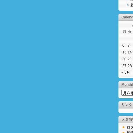
Calend
月
火
6
7
13
14
20
21
27
28
« 5月
Monthl
Monthl
Archiv
リンク
メタ情
ロ